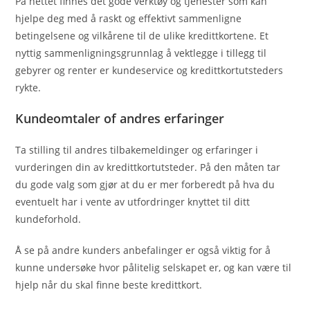
På nettet finnes det gode verktøy og tjenester som kan
hjelpe deg med å raskt og effektivt sammenligne
betingelsene og vilkårene til de ulike kredittkortene. Et
nyttig sammenligningsgrunnlag å vektlegge i tillegg til
gebyrer og renter er kundeservice og kredittkortutsteders
rykte.
Kundeomtaler of andres erfaringer
Ta stilling til andres tilbakemeldinger og erfaringer i
vurderingen din av kredittkortutsteder. På den måten tar
du gode valg som gjør at du er mer forberedt på hva du
eventuelt har i vente av utfordringer knyttet til ditt
kundeforhold.
Å se på andre kunders anbefalinger er også viktig for å
kunne undersøke hvor pålitelig selskapet er, og kan være til
hjelp når du skal finne beste kredittkort.